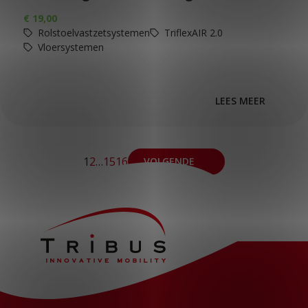
€
19,00
Rolstoelvastzetsystemen
TriflexAIR 2.0
Vloersystemen
LEES MEER
1
2
…
15
16
VOLGENDE