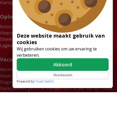
Klantportaal
Oplossingen
Rolstoelbussen
Vloersystemen
Deze website maakt gebruik van
Stoelen
cookies
Lagevloerbussen
Wij gebruiken cookies om uw ervaring te
verbeteren.
Vacatures
Akkoord
Werken bij Tribus
Voorkeuren
Vacatures
Powered by
Team Switch
.
Stages
Vakantiewerk gezocht? Verdien tot €18 per uur bij Tribus
Volg ons