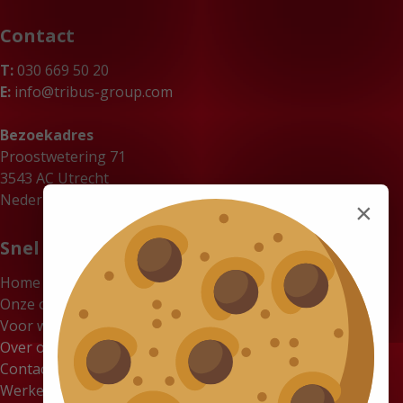
Contact
T:
030 669 50 20
E:
info@tribus-group.com
Bezoekadres
Proostwetering 71
3543 AC Utrecht
Nederland
×
Snel naar
Home
Onze oplossingen
Voor wie
Over ons
Contact
Werken bij Tribus