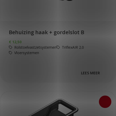
Behuizing haak + gordelslot B
€
12,50
Rolstoelvastzetsystemen
TriflexAIR 2.0
Vloersystemen
LEES MEER