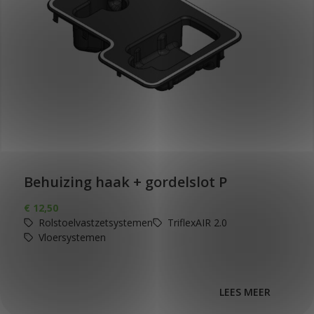
Behuizing haak + gordelslot P
€
12,50
Rolstoelvastzetsystemen
TriflexAIR 2.0
Vloersystemen
LEES MEER