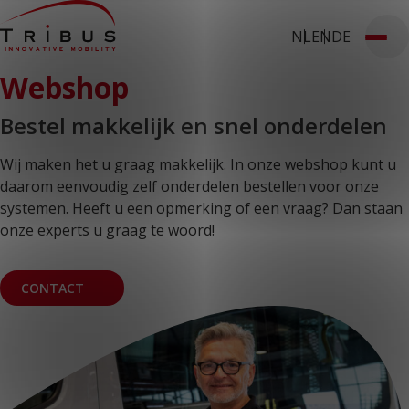
NL
EN
DE
T: 030 669 50 20
Webshop
Stages
Webshop
Klantportaal
Home
Onze oplossingen
Bestel makkelijk en snel onderdelen
Rolstoelbussen
Lagevloersbussen
Wij maken het u graag makkelijk. In onze webshop kunt u
Vloersystemen
Stoelen
daarom eenvoudig zelf onderdelen bestellen voor onze
Voor wie
systemen. Heeft u een opmerking of een vraag? Dan staan
Openbaar vervoer
onze experts u graag te woord!
Taxibedrijven
Zorginstellingen
Luchthavens
Ombouwers
CONTACT
Over ons
Nieuws
Klantcases
Contact
WERKEN BIJ TRIBUS