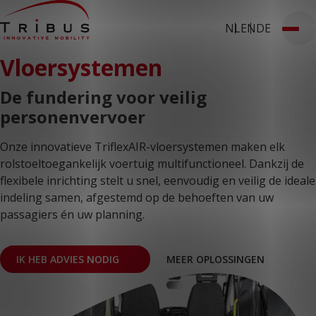
NL
EN
DE
T: 030 669 50 20
Vloersystemen
Stages
Webshop
Klantportaal
Home
Onze oplossingen
De fundering voor veilig
Rolstoelbussen
personenvervoer
Lagevloersbussen
Vloersystemen
Stoelen
Onze innovatieve TriflexAIR-vloersystemen maken elk
Voor wie
rolstoeltoegankelijk voertuig multifunctioneel. Dankzij de
Openbaar vervoer
Taxibedrijven
flexibele inrichting stelt u snel, eenvoudig en veilig de ideale
Zorginstellingen
indeling samen, afgestemd op de behoeften van uw
Luchthavens
passagiers én uw planning.
Ombouwers
Over ons
Nieuws
Klantcases
IK HEB ADVIES NODIG
MEER OPLOSSINGEN
Contact
WERKEN BIJ TRIBUS