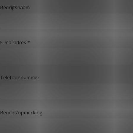
Bedrijfsnaam
E-mailadres
*
Telefoonnummer
Bericht/opmerking