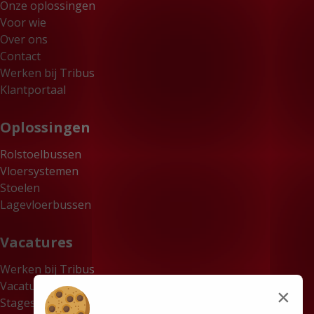
Onze oplossingen
Voor wie
Over ons
Contact
Werken bij Tribus
Klantportaal
Oplossingen
Rolstoelbussen
Vloersystemen
Stoelen
Lagevloerbussen
Vacatures
Werken bij Tribus
Vacatures
×
Stages