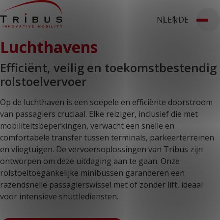
NL
EN
DE
T: 030 669 50 20
Luchthavens
Stages
Webshop
Klantportaal
Home
Onze oplossingen
Efficiënt, veilig en toekomstbestendig
Rolstoelbussen
rolstoelvervoer
Lagevloersbussen
Vloersystemen
Stoelen
Op de luchthaven is een soepele en efficiënte doorstroom
Voor wie
van passagiers cruciaal. Elke reiziger, inclusief die met
Openbaar vervoer
Taxibedrijven
mobiliteitsbeperkingen, verwacht een snelle en
Zorginstellingen
comfortabele transfer tussen terminals, parkeerterreinen
Luchthavens
en vliegtuigen. De vervoersoplossingen van Tribus zijn
Ombouwers
Over ons
ontworpen om deze uitdaging aan te gaan. Onze
Nieuws
rolstoeltoegankelijke minibussen garanderen een
Klantcases
razendsnelle passagierswissel met of zonder lift, ideaal
Contact
voor intensieve shuttlediensten.
WERKEN BIJ TRIBUS