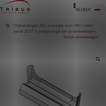
1
NL
EN
DE
T: 030 669 50 20
Stages
Webshop
Klantportaal
“Stijlverlenger ABS voorzijde voor VW Crafter
Home
Onze oplossingen
vanaf 2017” is toegevoegd aan je winkelwagen.
Rolstoelbussen
Bekijk winkelwagen
Lagevloersbussen
Vloersystemen
Stoelen
Voor wie
Openbaar vervoer
Taxibedrijven
Zorginstellingen
Luchthavens
Ombouwers
Over ons
Nieuws
Klantcases
Contact
WERKEN BIJ TRIBUS