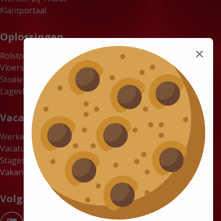
Klantportaal
Oplossingen
×
Rolstoelbussen
Vloersystemen
Stoelen
Lagevloerbussen
Vacatures
Werken bij Tribus
Vacatures
Stages
Vakantiewerk gezocht? Verdien tot €18 per uur bij Tribus
Volg ons