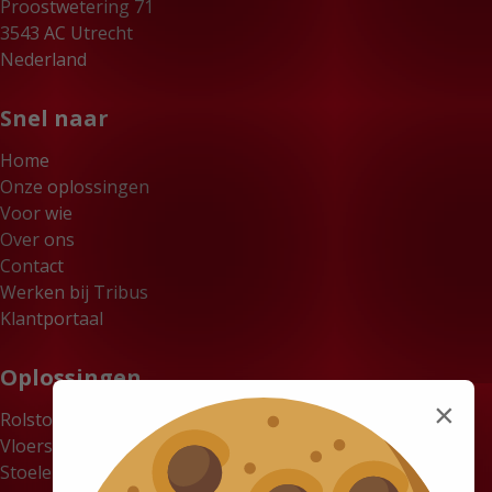
Proostwetering 71
3543 AC Utrecht
Nederland
Snel naar
Home
Onze oplossingen
Voor wie
Over ons
Contact
Werken bij Tribus
Klantportaal
Oplossingen
×
Rolstoelbussen
Vloersystemen
Stoelen