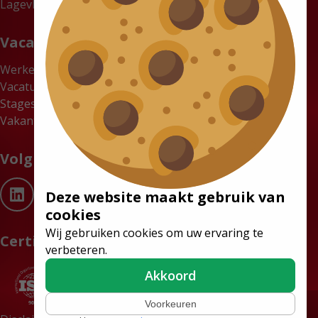
Lagevloerbussen
Vacatures
Werken bij Tribus
Vacatures
Stages
Vakantiewerk gezocht? Verdien tot €18 per uur bij Tribus
Volg ons
Deze website maakt gebruik van
cookies
Wij gebruiken cookies om uw ervaring te
Certificaten
verbeteren.
Akkoord
Voorkeuren