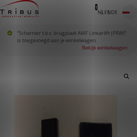
1
NL
EN
DE
T: 030 669 50 20
Stages
Webshop
Klantportaal
“Scharnier t.b.v. brugplaat AMF Linearlift (PRW)”
Home
Onze oplossingen
is toegevoegd aan je winkelwagen.
Rolstoelbussen
Bekijk winkelwagen
Lagevloersbussen
Vloersystemen
Stoelen
Voor wie
Openbaar vervoer
Taxibedrijven
Zorginstellingen
Luchthavens
Ombouwers
Over ons
Nieuws
Klantcases
Contact
WERKEN BIJ TRIBUS