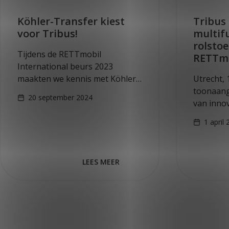
Köhler-Transfer kiest
Tribus
voor Tribus!
multif
rolstoe
Tijdens de RETTmobil
RETTmo
International beurs 2023
maakten we kennis met Köhler-
Utrecht, 
Transfer, een bedrijf dat zich in
toonaang
20 september 2024
Midden- en Zuid-Duitsland richt
van inno
op het vervoer van kinderen en
mobilitei
1 april
volwassenen met een
aanwezig
beperking…
Fulda, Du
Stand 60
LEES MEER
flexibilit