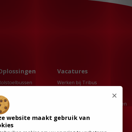
Oplossingen
Vacatures
Rolstoelbussen
Werken bij Tribus
Vloersystemen
Vacatures
×
Stoelen
Stages
Lagevloerbussen
Vakantiewerk gezocht? Verdien
tot €18 per uur bij Tribus
ze website maakt gebruik van
okies