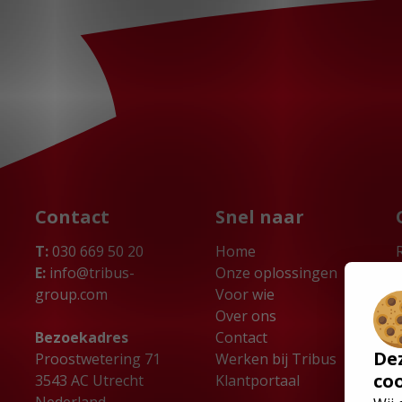
Contact
Snel naar
T:
030 669 50 20
Home
E:
info@tribus-
Onze oplossingen
group.com
Voor wie
Over ons
Bezoekadres
Contact
De
Proostwetering 71
Werken bij Tribus
co
3543 AC Utrecht
Klantportaal