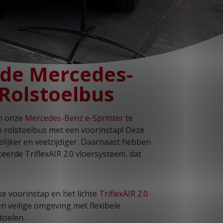
 de Mercedes-
 Rolstoelbus
om onze
Mercedes-Benz e-Sprinter
te
he rolstoelbus met een voorinstap! Deze
ijker en veelzijdiger. Daarnaast hebben
eerde TriflexAIR 2.0 vloersysteem, dat
eke voorinstap en het lichte
TriflexAIR 2.0
n veilige omgeving met flexibele
toelen.