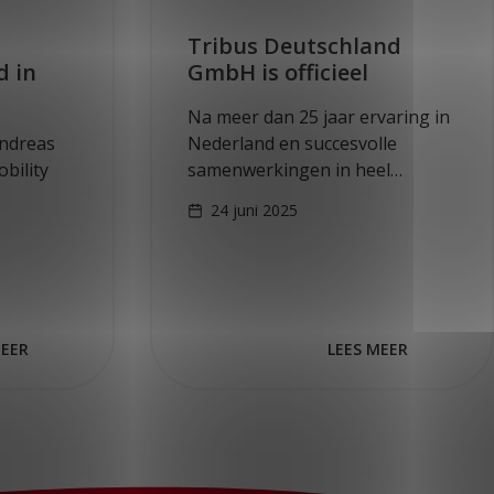
Tribus Deutschland
d in
GmbH is officieel
Na meer dan 25 jaar ervaring in
ndreas
Nederland en succesvolle
bility
samenwerkingen in heel
Europa, heeft Tribus een
24 juni 2025
t, waar
belangrijke stap gezet in haar
 ons
internationale groei. Met trots
tiehal.
kondigen wij de officiële…
onder…
MEER
LEES MEER