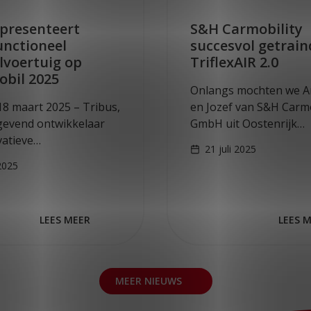
 presenteert
S&H Carmobility
unctioneel
succesvol getrain
lvoertuig op
TriflexAIR 2.0
bil 2025
Onlangs mochten we A
18 maart 2025 – Tribus,
en Jozef van S&H Carmo
evend ontwikkelaar
GmbH uit Oostenrijk
vatieve
verwelkomen in Utrech
21 juli 2025
tsoplossingen, is
zij een kijkje namen in
 2025
 op RETTmobil 2025 in
kantoor én onze produc
itsland. Bezoek Hal 6,
Het was voor ons bijz
6 en ontdek hoe Tribus
LEES MEER
LEES 
eit en…
MEER NIEUWS