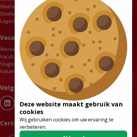
Vloersystemen
Stoelen
Lagevloerbussen
Vacatures
Werken bij Tribus
Vacatures
Stages
Vakantiewerk gezocht? Verdien tot €18 per uur bij Tribus
Volg ons
Deze website maakt gebruik van
cookies
Wij gebruiken cookies om uw ervaring te
Certificaten
verbeteren.