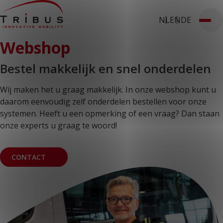
NL
EN
DE
T: 030 669 50 20
Webshop
Stages
Webshop
Klantportaal
Home
Onze oplossingen
Bestel makkelijk en snel onderdelen
Rolstoelbussen
Lagevloersbussen
Wij maken het u graag makkelijk. In onze webshop kunt u
Vloersystemen
Stoelen
daarom eenvoudig zelf onderdelen bestellen voor onze
Voor wie
systemen. Heeft u een opmerking of een vraag? Dan staan
Openbaar vervoer
onze experts u graag te woord!
Taxibedrijven
Zorginstellingen
Luchthavens
Ombouwers
CONTACT
Over ons
Nieuws
Klantcases
Contact
WERKEN BIJ TRIBUS