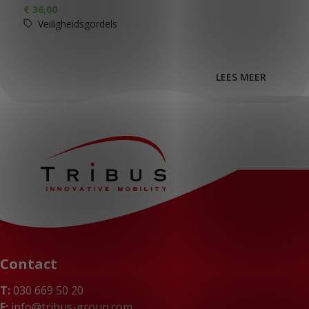
€
36,00
Veiligheidsgordels
LEES MEER
Contact
T:
030 669 50 20
E:
info@tribus-group.com