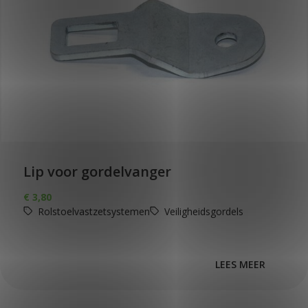
Lip voor gordelvanger
€
3,80
Rolstoelvastzetsystemen
Veiligheidsgordels
LEES MEER