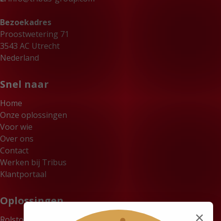
Bezoekadres
Proostwetering 71
3543 AC Utrecht
Nederland
Snel naar
Home
Onze oplossingen
Voor wie
Over ons
Contact
Werken bij Tribus
Klantportaal
Oplossingen
×
Rolstoelbussen