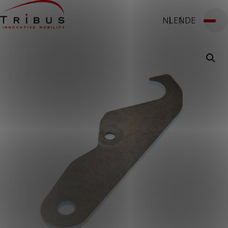
NL
EN
DE
T: 030 669 50 20
Stages
Webshop
Klantportaal
Home
Onze oplossingen
Rolstoelbussen
Lagevloersbussen
Vloersystemen
Stoelen
Voor wie
Openbaar vervoer
Taxibedrijven
Zorginstellingen
Luchthavens
Ombouwers
Over ons
Nieuws
Klantcases
Contact
WERKEN BIJ TRIBUS