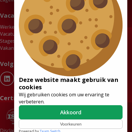
Vacatures
Werken bij Tribus
Vacatures
Stages
Vakantiewerk gezocht? Verdien tot €18 per uur bij Tribus
Volg ons
Deze website maakt gebruik van
cookies
Wij gebruiken cookies om uw ervaring te
Certificaten
verbeteren.
Akkoord
Voorkeuren
Disclaimer
Algemene Voorwaarden
Powered by
Team Switch
.