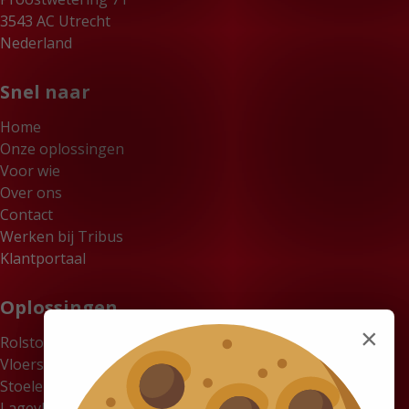
3543 AC Utrecht
Nederland
Snel naar
Home
Onze oplossingen
Voor wie
Over ons
Contact
Werken bij Tribus
Klantportaal
Oplossingen
×
Rolstoelbussen
Vloersystemen
Stoelen
Lagevloerbussen