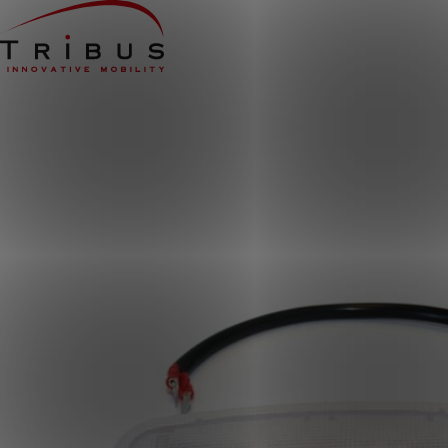
Home
Onze oplossingen
Rolstoelbussen
Lagevloersbussen
Vloersystemen
Stoelen
Voor wie
Openbaar vervoer
Taxibedrijven
Zorginstellingen
Luchthavens
Ombouwers
Over ons
Nieuws
Klantcases
Contact
WERKEN BIJ TRIBUS