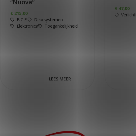
“Nuova”
€
47,00
€
215,00
Verlicht
B.C.E.
Deursystemen
Elektronica
Toegankelijkheid
LEES MEER