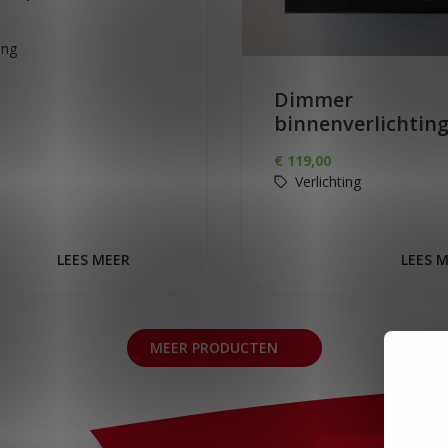
ing
Dimmer
binnenverlichtin
€
119,00
Verlichting
LEES MEER
LEES 
MEER PRODUCTEN