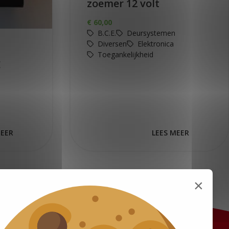
zoemer 12 volt
€
60,00
B.C.E.
Deursystemen
Diversen
Elektronica
Toegankelijkheid
g
MEER
LEES MEER
×