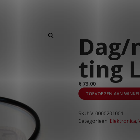
T: 030 669 50 20
Stages
Webshop
Klantportaal
Dag/n
ting 
€
73,00
TOEVOEGEN AAN WINKE
SKU:
V-0000201001
Categorieën:
Elektronica
,