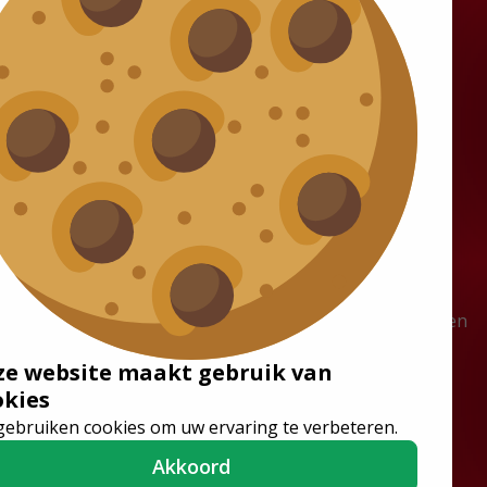
Oplossingen
Vacatures
Rolstoelbussen
Werken bij Tribus
Vloersystemen
Vacatures
Stoelen
Stages
Lagevloerbussen
Vakantiewerk gezocht? Verdien
tot €18 per uur bij Tribus
ze website maakt gebruik van
okies
gebruiken cookies om uw ervaring te verbeteren.
Akkoord
Volg ons