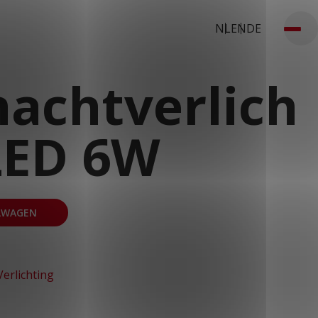
NL
EN
DE
achtverlich
LED 6W
LWAGEN
Verlichting