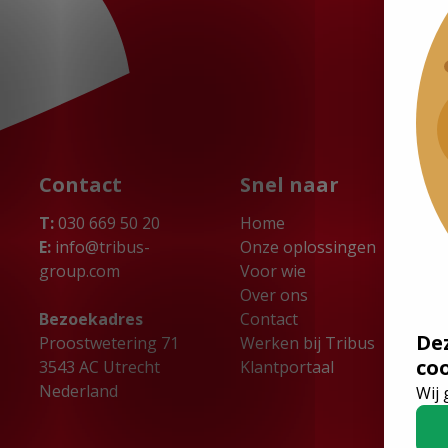
Contact
Snel naar
T:
030 669 50 20
Home
E:
info@tribus-
Onze oplossingen
group.com
Voor wie
Over ons
Bezoekadres
Contact
De
Proostwetering 71
Werken bij Tribus
co
3543 AC Utrecht
Klantportaal
Nederland
Wij 