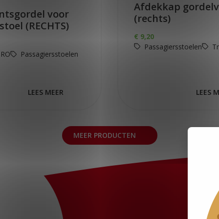
Afdekkap gordel
ntsgordel voor
(rechts)
-stoel (RECHTS)
€
9,20
Passagiersstoelen
Tr
PRO
Passagiersstoelen
LEES MEER
LEES 
MEER PRODUCTEN