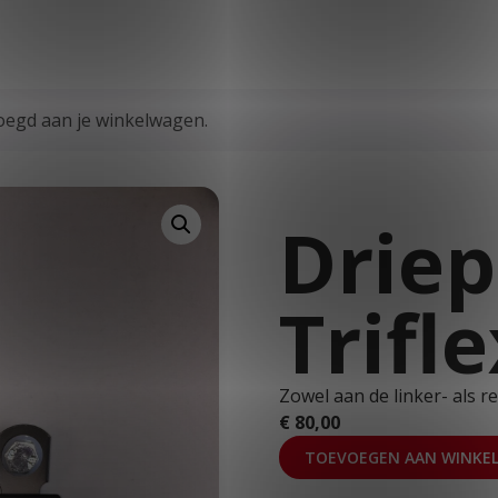
T: 030 669 50 20
Stages
Webshop
Klantportaal
voegd aan je winkelwagen.
Driep
Trifl
Zowel aan de linker- als re
€
80,00
TOEVOEGEN AAN WINKE