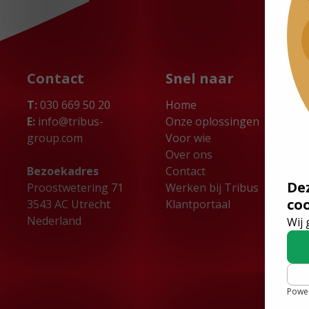
Contact
Snel naar
T:
030 669 50 20
Home
E:
info@tribus-
Onze oplossingen
group.com
Voor wie
Over ons
Bezoekadres
Contact
De
Proostwetering 71
Werken bij Tribus
co
3543 AC Utrecht
Klantportaal
Nederland
Wij 
Powe