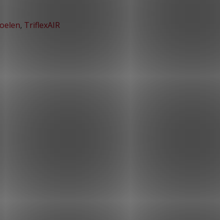
toelen
,
TriflexAIR