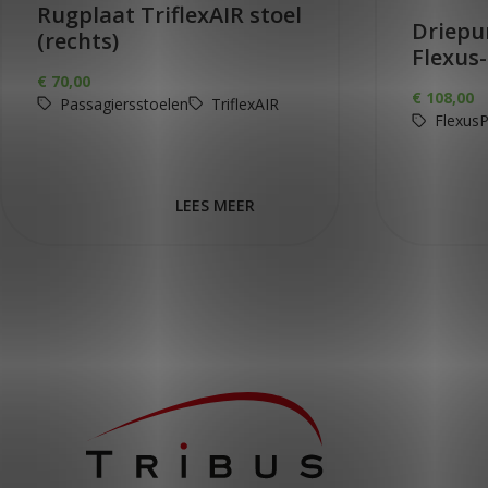
Rugplaat TriflexAIR stoel
Driepu
(rechts)
Flexus
€
70,00
€
108,00
Passagiersstoelen
TriflexAIR
Flexus
LEES MEER