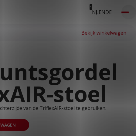
1
NL
EN
DE
Bekijk winkelwagen
untsgordel
exAIR-stoel
chterzijde van de TriflexAIR-stoel te gebruiken.
LWAGEN