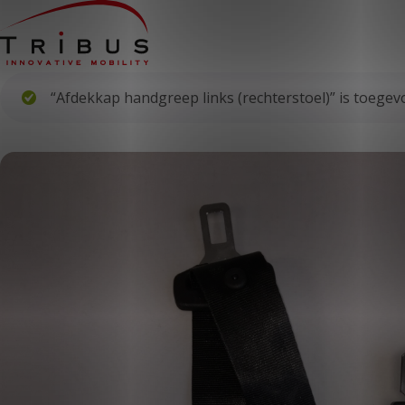
“Afdekkap handgreep links (rechterstoel)” is toege
Home
Onze oplossingen
Rolstoelbussen
Lagevloersbussen
Vloersystemen
Stoelen
Voor wie
Openbaar vervoer
Taxibedrijven
Zorginstellingen
Luchthavens
Ombouwers
Over ons
Nieuws
Klantcases
Contact
WERKEN BIJ TRIBUS