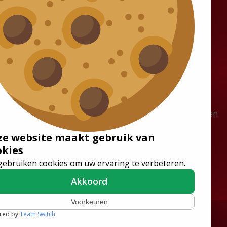
Oplossingen
Vacatures
Rolstoelbussen
Werken bij Tribus
Vloersystemen
Vacatures
Stoelen
Stages
Lagevloerbussen
Vakantiewerk gezocht? Verdien
tot €18 per uur bij Tribus
ze website maakt gebruik van
okies
gebruiken cookies om uw ervaring te verbeteren.
Akkoord
Volg ons
Voorkeuren
red by
Team Switch
.