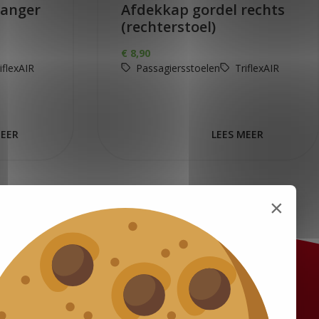
vanger
Afdekkap gordel rechts
(rechterstoel)
€
8,90
iflexAIR
Passagiersstoelen
TriflexAIR
MEER
LEES MEER
×