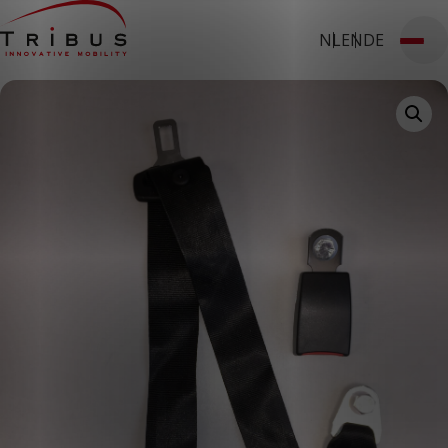
NL
EN
DE
T: 030 669 50 20
Stages
Webshop
Klantportaal
Home
Onze oplossingen
Rolstoelbussen
Lagevloersbussen
Vloersystemen
Stoelen
Voor wie
Openbaar vervoer
Taxibedrijven
Zorginstellingen
Luchthavens
Ombouwers
Over ons
Nieuws
Klantcases
Contact
WERKEN BIJ TRIBUS