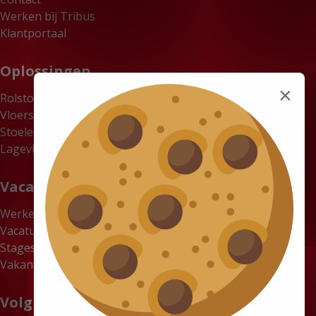
Werken bij Tribus
Klantportaal
Oplossingen
×
Rolstoelbussen
Vloersystemen
Stoelen
Lagevloerbussen
Vacatures
Werken bij Tribus
Vacatures
Stages
Vakantiewerk gezocht? Verdien tot €18 per uur bij Tribus
Volg ons