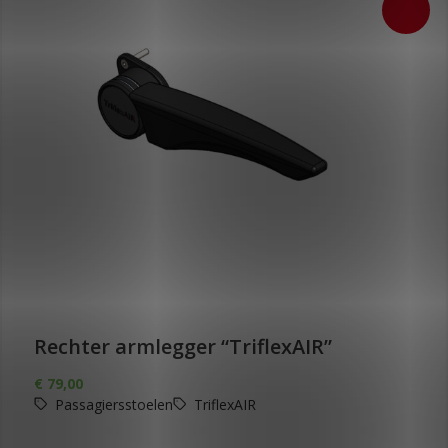
Rechter armlegger “TriflexAIR”
€
79,00
Passagiersstoelen
TriflexAIR