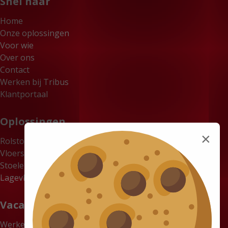
Snel naar
Home
Onze oplossingen
Voor wie
Over ons
Contact
Werken bij Tribus
Klantportaal
Oplossingen
×
Rolstoelbussen
Vloersystemen
Stoelen
Lagevloerbussen
Vacatures
Werken bij Tribus