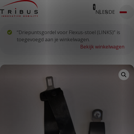
1
NL
EN
DE
T: 030 669 50 20
Stages
Webshop
Klantportaal
“Driepuntsgordel voor Flexus-stoel (LINKS)” is
Home
Onze oplossingen
toegevoegd aan je winkelwagen.
Rolstoelbussen
Bekijk winkelwagen
Lagevloersbussen
Vloersystemen
Stoelen
Voor wie
Openbaar vervoer
Taxibedrijven
Zorginstellingen
Luchthavens
Ombouwers
Over ons
Nieuws
Klantcases
Contact
WERKEN BIJ TRIBUS