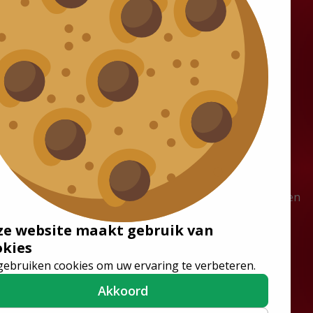
Oplossingen
Vacatures
Rolstoelbussen
Werken bij Tribus
Vloersystemen
Vacatures
Stoelen
Stages
Lagevloerbussen
Vakantiewerk gezocht? Verdien
tot €18 per uur bij Tribus
ze website maakt gebruik van
okies
gebruiken cookies om uw ervaring te verbeteren.
Akkoord
Volg ons