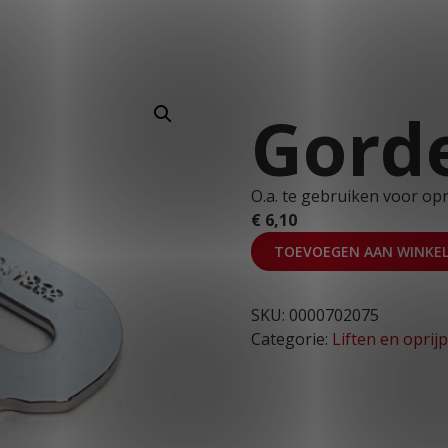
T: 030 669 50 20
Stages
Webshop
Klantportaal
Gord
O.a. te gebruiken voor opr
€
6,10
TOEVOEGEN AAN WINKE
SKU:
0000702075
Categorie:
Liften en oprij