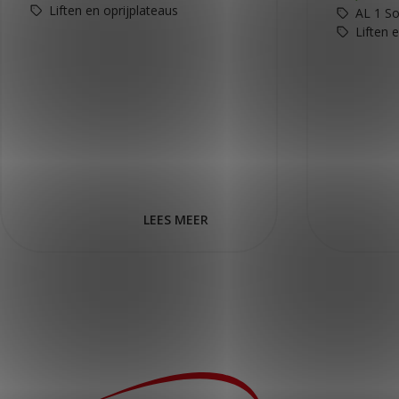
Liften en oprijplateaus
AL 1 So
Liften 
LEES MEER