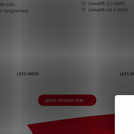
Linearlift G (<2005)
lid (GB)
Linearlift GB (>2005)
en oprijplateaus
LEES MEER
LEES 
MEER PRODUCTEN