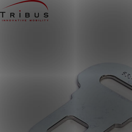
Home
Onze oplossingen
Rolstoelbussen
Lagevloersbussen
Vloersystemen
Stoelen
Voor wie
Openbaar vervoer
Taxibedrijven
Zorginstellingen
Luchthavens
Ombouwers
Over ons
Nieuws
Klantcases
Contact
WERKEN BIJ TRIBUS