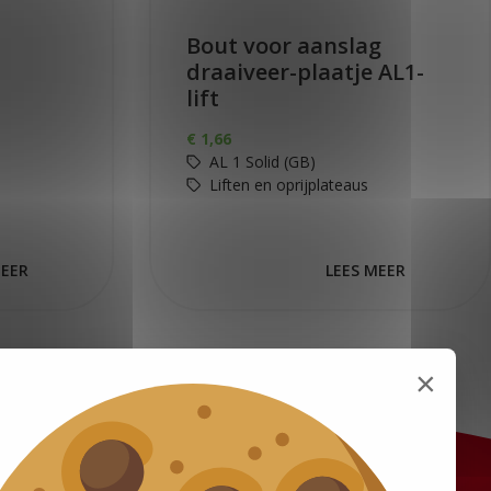
Bout voor aanslag
draaiveer-plaatje AL1-
lift
€
1,66
AL 1 Solid (GB)
Liften en oprijplateaus
MEER
LEES MEER
×