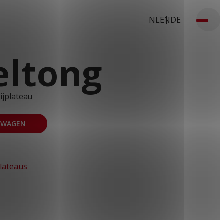
NL
EN
DE
eltong
ijplateau
LWAGEN
plateaus