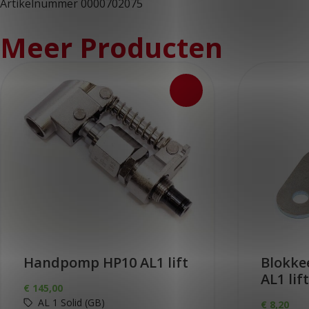
Artikelnummer 0000702075
Meer Producten
Handpomp HP10 AL1 lift
Blokke
AL1 lift
€
145,00
AL 1 Solid (GB)
€
8,20