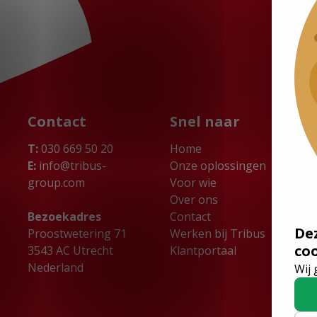
Contact
Snel naar
T:
030 669 50 20
Home
E:
info@tribus-
Onze oplossingen
group.com
Voor wie
Over ons
Bezoekadres
Contact
De
Proostwetering 71
Werken bij Tribus
co
3543 AC Utrecht
Klantportaal
Nederland
Wij 