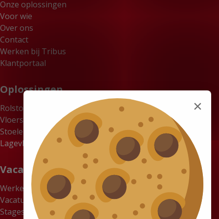
Onze oplossingen
Voor wie
Over ons
Contact
Werken bij Tribus
Klantportaal
Oplossingen
×
Rolstoelbussen
Vloersystemen
Stoelen
Lagevloerbussen
Vacatures
Werken bij Tribus
Vacatures
Stages