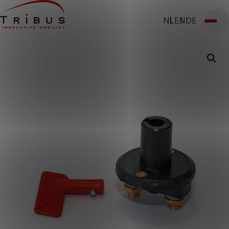
NL
EN
DE
T: 030 669 50 20
Stages
Webshop
Klantportaal
Home
Onze oplossingen
Rolstoelbussen
Lagevloersbussen
Vloersystemen
Stoelen
Voor wie
Openbaar vervoer
Taxibedrijven
Zorginstellingen
Luchthavens
Ombouwers
Over ons
Nieuws
Klantcases
Contact
WERKEN BIJ TRIBUS