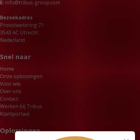
E:
info@tribus-group.com
Bezoekadres
Proostwetering 71
3543 AC Utrecht
Nederland
Snel naar
Home
Onze oplossingen
Voor wie
Over ons
Contact
Werken bij Tribus
Klantportaal
Oplossingen