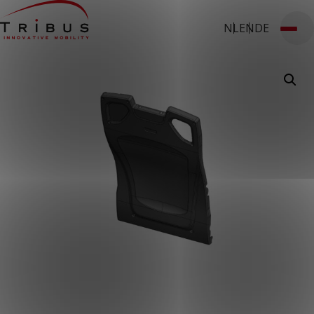
NL
EN
DE
T: 030 669 50 20
Stages
Webshop
Klantportaal
Home
Onze oplossingen
Rolstoelbussen
Lagevloersbussen
Vloersystemen
Stoelen
Voor wie
Openbaar vervoer
Taxibedrijven
Zorginstellingen
Luchthavens
Ombouwers
Over ons
Nieuws
Klantcases
Contact
WERKEN BIJ TRIBUS