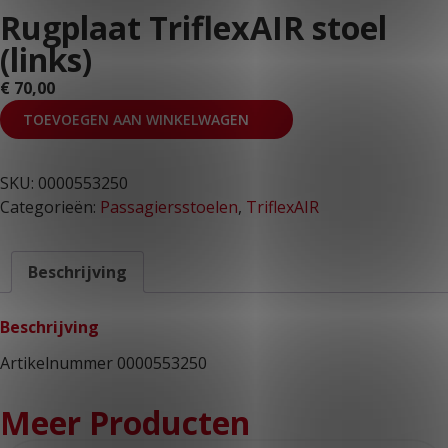
Rugplaat TriflexAIR stoel
KLANTPORTAAL
(links)
€
70,00
TOEVOEGEN AAN WINKELWAGEN
SKU:
0000553250
Categorieën:
Passagiersstoelen
,
TriflexAIR
Beschrijving
Beschrijving
Artikelnummer 0000553250
Meer Producten