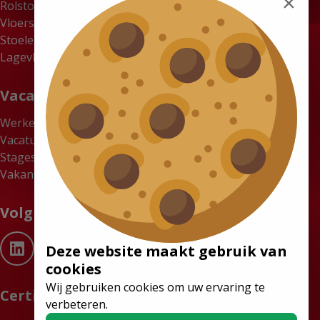
×
Rolstoelbussen
Vloersystemen
Stoelen
Lagevloerbussen
Vacatures
Werken bij Tribus
Vacatures
Stages
Vakantiewerk gezocht? Verdien tot €18 per uur bij Tribus
Volg ons
Deze website maakt gebruik van
cookies
Wij gebruiken cookies om uw ervaring te
Certificaten
verbeteren.