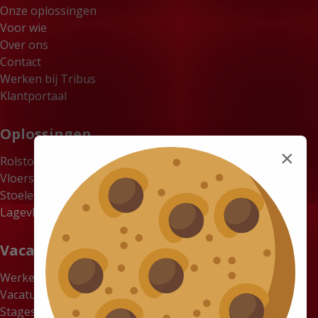
Onze oplossingen
Voor wie
Over ons
Contact
Werken bij Tribus
Klantportaal
Oplossingen
×
Rolstoelbussen
Vloersystemen
Stoelen
Lagevloerbussen
Vacatures
Werken bij Tribus
Vacatures
Stages