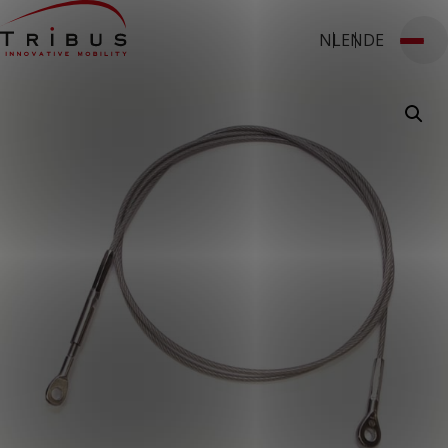
NL
EN
DE
T: 030 669 50 20
Stages
Webshop
Klantportaal
Home
Onze oplossingen
Rolstoelbussen
Lagevloersbussen
Vloersystemen
Stoelen
Voor wie
Openbaar vervoer
Taxibedrijven
Zorginstellingen
Luchthavens
Ombouwers
Over ons
Nieuws
Klantcases
Contact
WERKEN BIJ TRIBUS