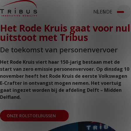
NL
EN
DE
T: 030 669 50 20
Het Rode Kruis gaat voor nul
Stages
Webshop
Klantportaal
Home
uitstoot met Tribus
Onze oplossingen
Rolstoelbussen
Lagevloersbussen
De toekomst van personenvervoer
Vloersystemen
Stoelen
Het Rode Kruis viert haar 150-jarig bestaan met de
Voor wie
Openbaar vervoer
start van zero emissie personenvervoer. Op dinsdag 10
Taxibedrijven
november heeft het Rode Kruis de eerste Volkswagen
Zorginstellingen
E-Crafter in ontvangst mogen nemen. Het voertuig
Luchthavens
Ombouwers
gaat ingezet worden bij de afdeling Delft – Midden
Over ons
Delfland.
Nieuws
Klantcases
Contact
ONZE ROLSTOELBUSSEN
WERKEN BIJ TRIBUS