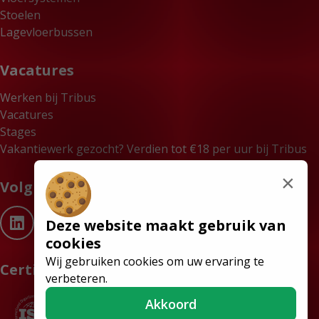
Stoelen
Lagevloerbussen
Vacatures
Werken bij Tribus
Vacatures
Stages
Vakantiewerk gezocht? Verdien tot €18 per uur bij Tribus
×
Volg ons
Deze website maakt gebruik van
cookies
Wij gebruiken cookies om uw ervaring te
Certificaten
verbeteren.
Akkoord