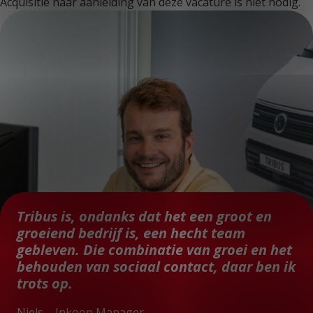
Acquisitie naar aanleiding van deze vacature is niet nodig.
Tribus is, ondanks dat het een groot en
groeiend bedrijf is, een hecht team
gebleven. Die combinatie van groei en het
behouden van sociaal contact, daar ben ik
trots op.
Niels – Inkoop Manager