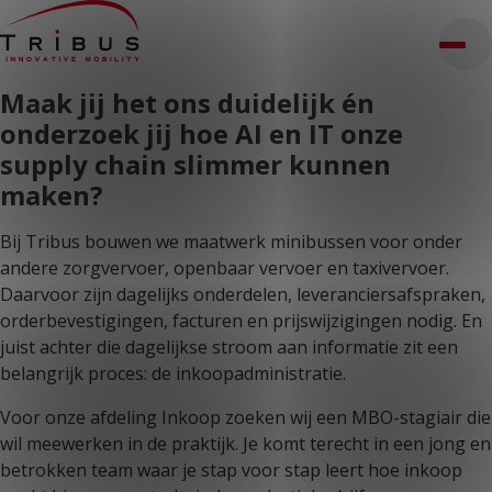
T: 030 669 50 20
Stages
Webshop
Klantportaal
Maak jij het ons duidelijk én
Home
onderzoek jij hoe AI en IT onze
Onze oplossingen
supply chain slimmer kunnen
Rolstoelbussen
Lagevloersbussen
maken?
Vloersystemen
Stoelen
Voor wie
Bij Tribus bouwen we maatwerk minibussen voor onder
Openbaar vervoer
andere zorgvervoer, openbaar vervoer en taxivervoer.
Taxibedrijven
Daarvoor zijn dagelijks onderdelen, leveranciersafspraken,
Zorginstellingen
Luchthavens
orderbevestigingen, facturen en prijswijzigingen nodig. En
Ombouwers
juist achter die dagelijkse stroom aan informatie zit een
Over ons
belangrijk proces: de inkoopadministratie.
Nieuws
Klantcases
Contact
Voor onze afdeling Inkoop zoeken wij een MBO-stagiair die
wil meewerken in de praktijk. Je komt terecht in een jong en
WERKEN BIJ TRIBUS
betrokken team waar je stap voor stap leert hoe inkoop