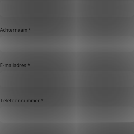
Achternaam
*
E-mailadres
*
Telefoonnummer
*